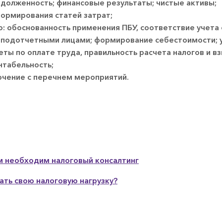
долженность; финансовые результаты; чистые активы;
ормирования статей затрат;
о: обоснованность применения ПБУ, соответствие учета
с подотчетными лицами; формирование себестоимости; 
ты по оплате труда, правильность расчета налогов и вз
нтабельность;
ючение с перечнем мероприятий.
м необходим налоговый консалтинг
ть свою налоговую нагрузку?