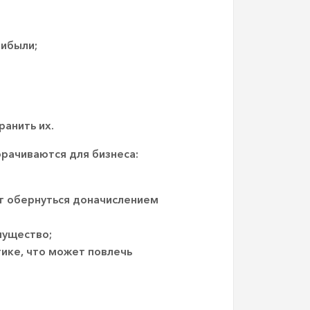
рибыли;
ранить их.
рачиваются для бизнеса:
т обернуться доначислением
мущество;
ике, что может повлечь